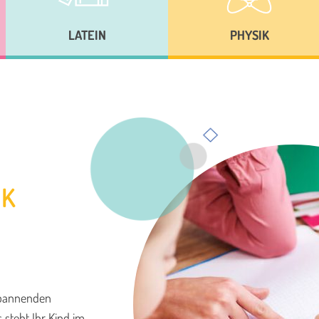
LATEIN
PHYSIK
IK
pannenden
 steht Ihr Kind im