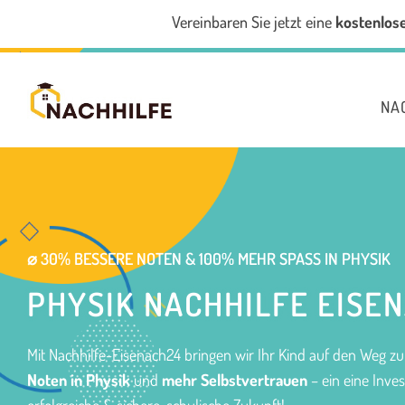
Vereinbaren Sie jetzt eine
kostenlos
NA
⌀ 30% BESSERE NOTEN & 100% MEHR SPASS IN PHYSIK
PHYSIK NACHHILFE EISE
Mit Nachhilfe-Eisenach24 bringen wir Ihr Kind auf den Weg z
Noten in Physik
und
mehr Selbstvertrauen
– ein eine Invest