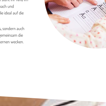
enach und
die ideal auf die
s,
sondern auch
 gemeinsam die
 Lernen wecken.