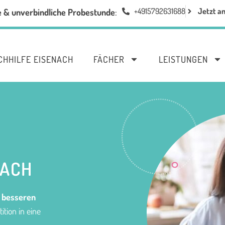
+4915792631688
Jetzt a
e & unverbindliche Probestunde
:
CHHILFE EISENACH
FÄCHER
LEISTUNGEN
NACH
u
besseren
ition in eine